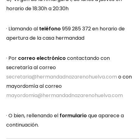
horario de 18:30h a 20:30h
· Llamando al
teléfono
959 285 372 en horario de
apertura de la casa hermandad
· Por
correo electrónico
contactando con
secretaría al correo
secretaria@hermandadnazarenohuelva.com
o con
mayordomía al correo
mayordomia@hermandadnazarenohuelva.com
· O bien, rellenando el
formulario
que aparece a
continuación.